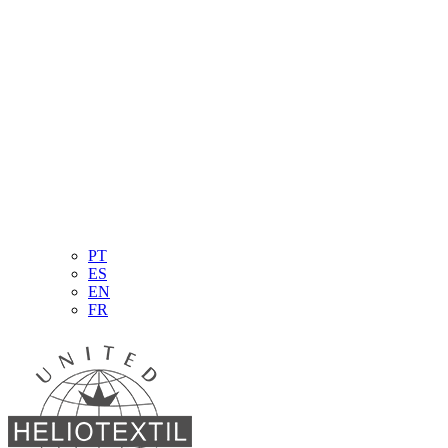
PT
ES
EN
FR