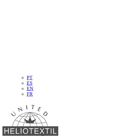
PT
ES
EN
FR