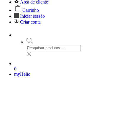
Área de cliente
Carrinho
Iniciar sessão
Criar conta
0
myHelio