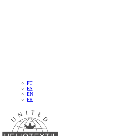
PT
ES
EN
FR