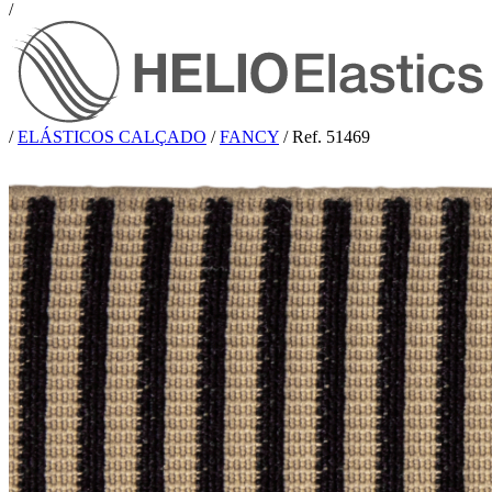
/
/
ELÁSTICOS CALÇADO
/
FANCY
/
Ref. 51469