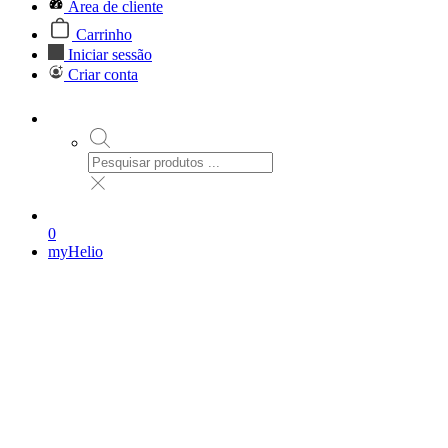
Área de cliente
Carrinho
Iniciar sessão
Criar conta
0
myHelio