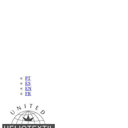
PT
ES
EN
FR