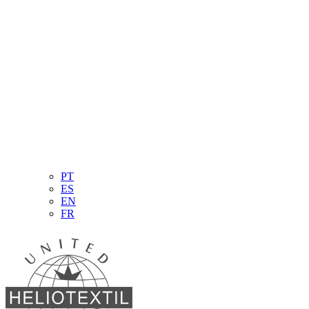
PT
ES
EN
FR