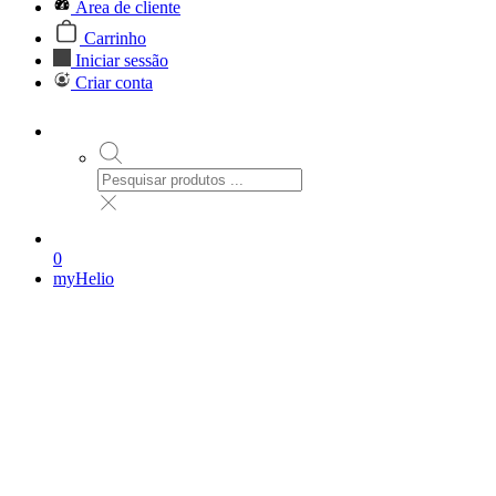
Área de cliente
Carrinho
Iniciar sessão
Criar conta
0
myHelio