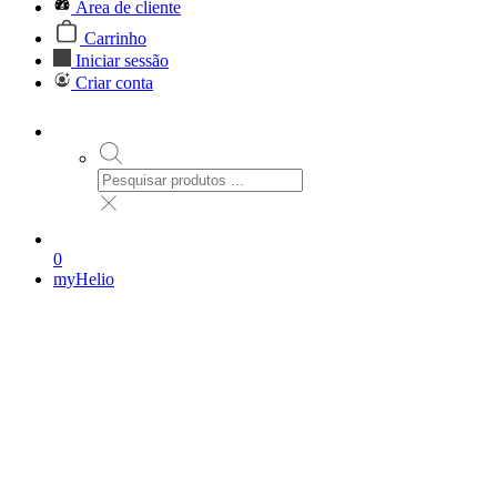
Área de cliente
Carrinho
Iniciar sessão
Criar conta
0
myHelio