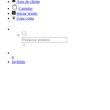
Área de cliente
Carrinho
Iniciar sessão
Criar conta
0
myHelio