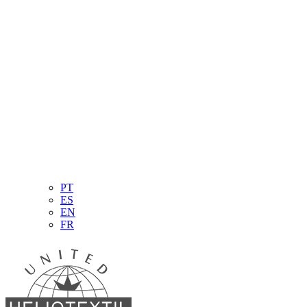
PT
ES
EN
FR