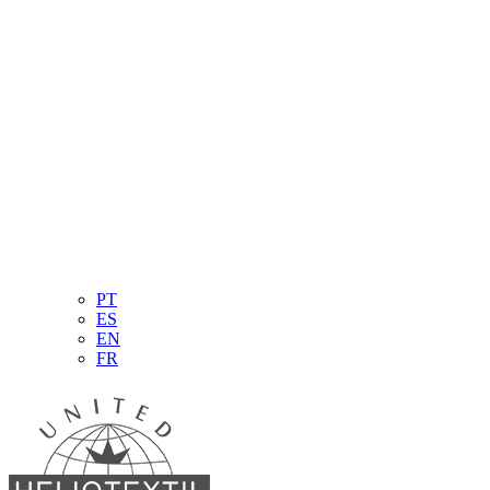
PT
ES
EN
FR