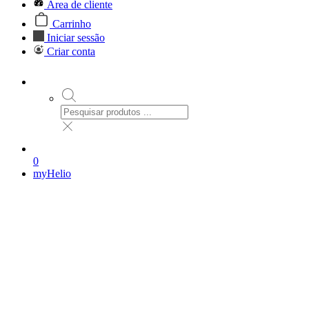
Área de cliente
Carrinho
Iniciar sessão
Criar conta
0
myHelio