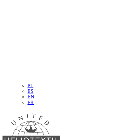
PT
ES
EN
FR