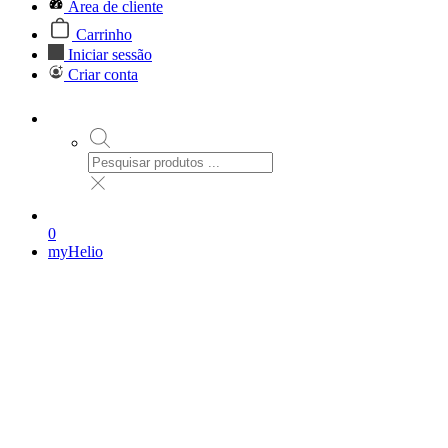
Área de cliente
Carrinho
Iniciar sessão
Criar conta
0
myHelio