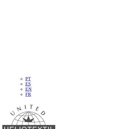
PT
ES
EN
FR