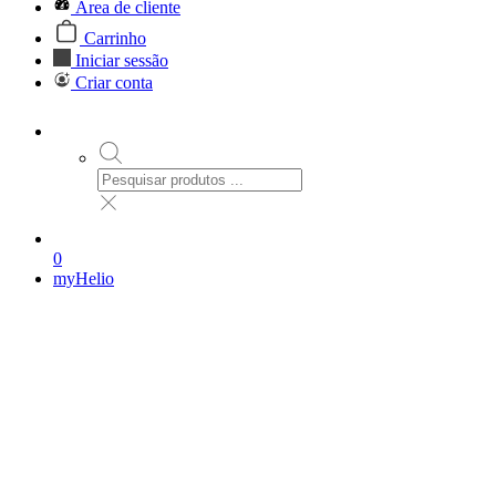
Área de cliente
Carrinho
Iniciar sessão
Criar conta
0
myHelio