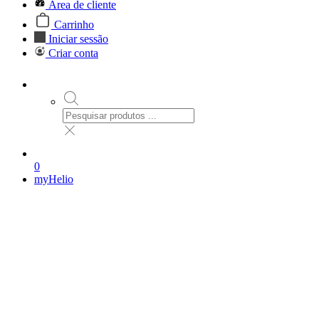
Área de cliente
Carrinho
Iniciar sessão
Criar conta
0
myHelio