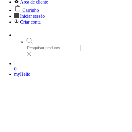
Área de cliente
Carrinho
Iniciar sessão
Criar conta
0
myHelio