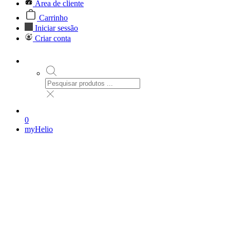
Área de cliente
Carrinho
Iniciar sessão
Criar conta
0
myHelio