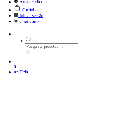
Área de cliente
Carrinho
Iniciar sessão
Criar conta
0
myHelio