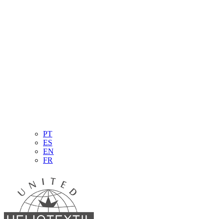
PT
ES
EN
FR