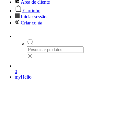
Área de cliente
Carrinho
Iniciar sessão
Criar conta
0
myHelio