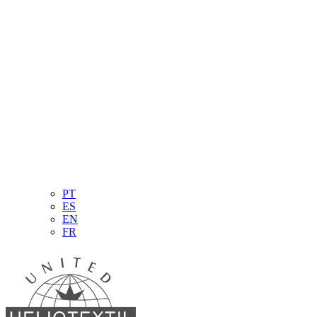
PT
ES
EN
FR