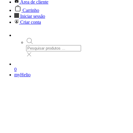
Área de cliente
Carrinho
Iniciar sessão
Criar conta
0
myHelio