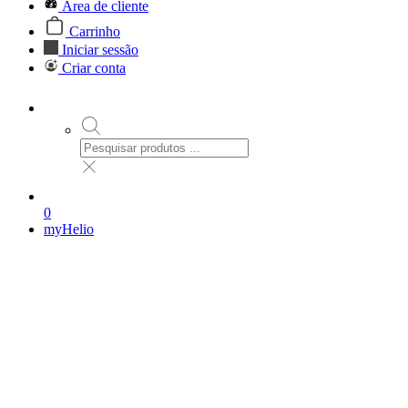
Área de cliente
Carrinho
Iniciar sessão
Criar conta
0
myHelio