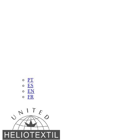
PT
ES
EN
FR