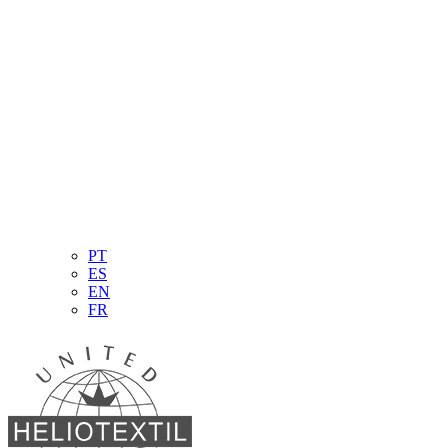
PT
ES
EN
FR