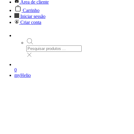
Área de cliente
Carrinho
Iniciar sessão
Criar conta
0
myHelio