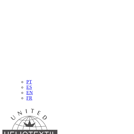
PT
ES
EN
FR