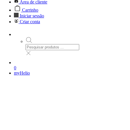
Área de cliente
Carrinho
Iniciar sessão
Criar conta
0
myHelio