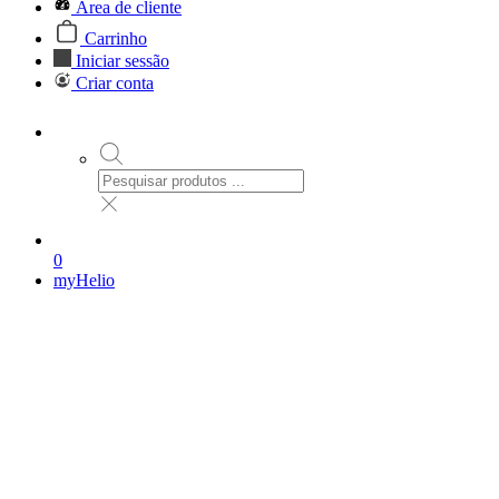
Área de cliente
Carrinho
Iniciar sessão
Criar conta
0
myHelio