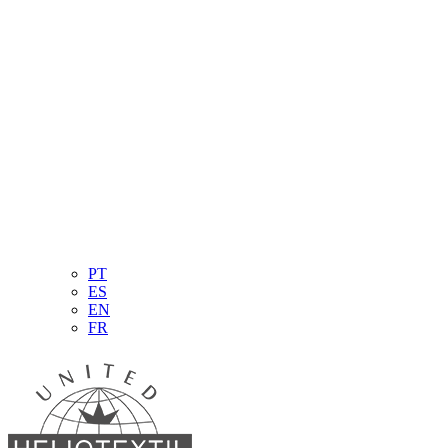
PT
ES
EN
FR