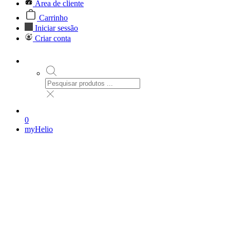
Área de cliente
Carrinho
Iniciar sessão
Criar conta
0
myHelio