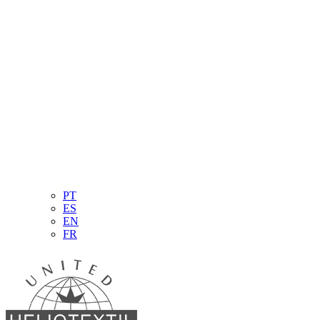
PT
ES
EN
FR