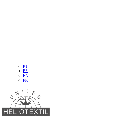
PT
ES
EN
FR