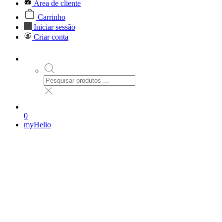
Área de cliente
Carrinho
Iniciar sessão
Criar conta
0
myHelio