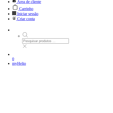
Área de cliente
Carrinho
Iniciar sessão
Criar conta
0
myHelio