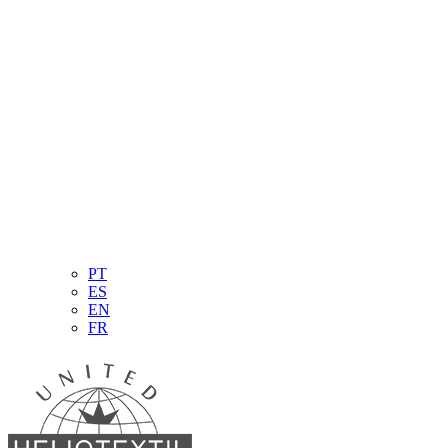
PT
ES
EN
FR