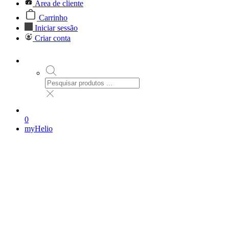
Área de cliente
Carrinho
Iniciar sessão
Criar conta
0
myHelio