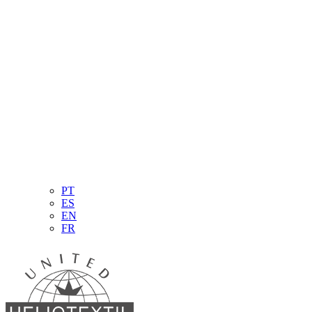
PT
ES
EN
FR