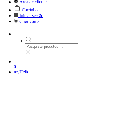
Área de cliente
Carrinho
Iniciar sessão
Criar conta
0
myHelio