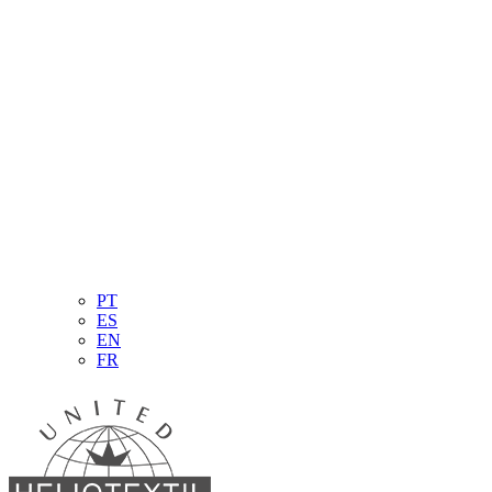
PT
ES
EN
FR