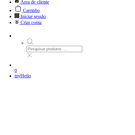
Área de cliente
Carrinho
Iniciar sessão
Criar conta
0
myHelio