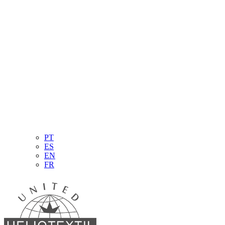
PT
ES
EN
FR