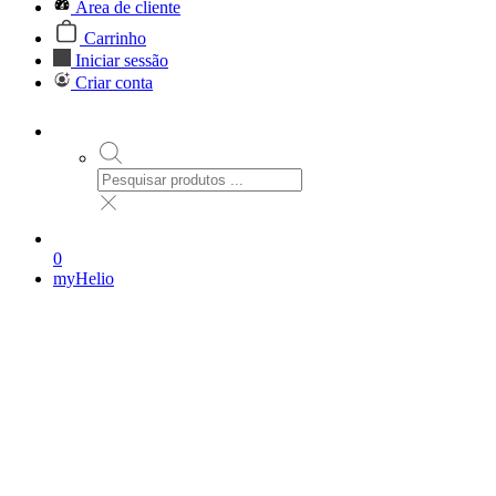
Área de cliente
Carrinho
Iniciar sessão
Criar conta
0
myHelio