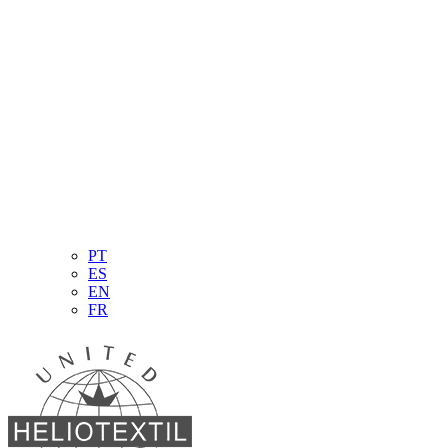
PT
ES
EN
FR