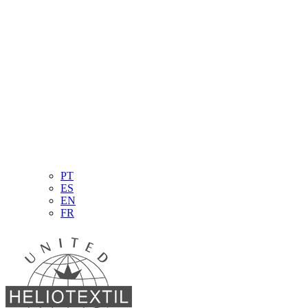
PT
ES
EN
FR