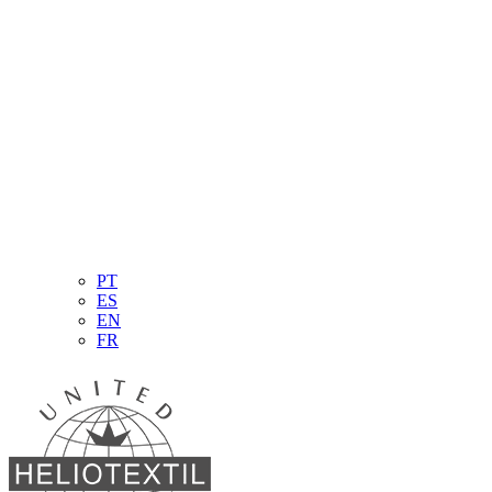
PT
ES
EN
FR