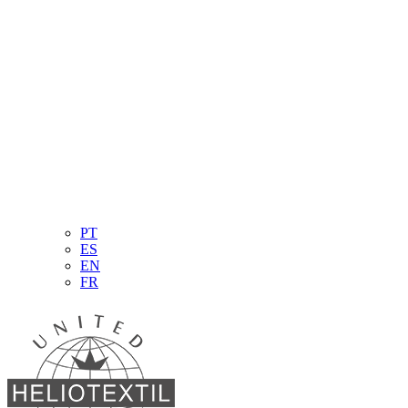
PT
ES
EN
FR