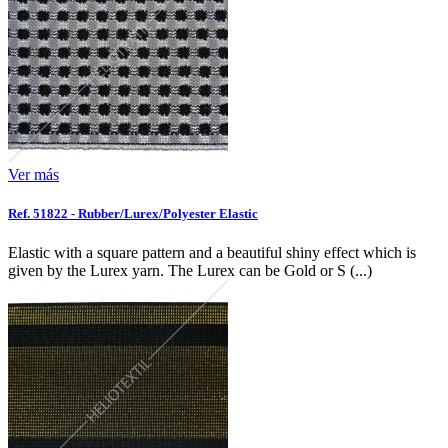
Ver más
Ref. 51822 - Rubber/Lurex/Polyester Elastic
Elastic with a square pattern and a beautiful shiny effect which is
given by the Lurex yarn. The Lurex can be Gold or S (...)