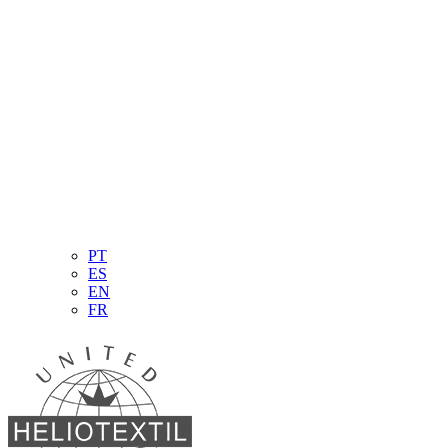
PT
ES
EN
FR