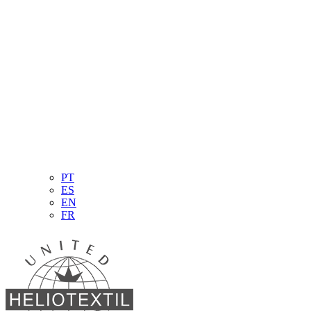
PT
ES
EN
FR