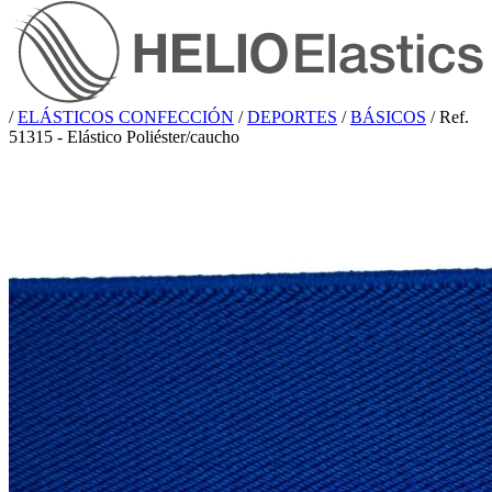
/
ELÁSTICOS CONFECCIÓN
/
DEPORTES
/
BÁSICOS
/
Ref.
51315 - Elástico Poliéster/caucho