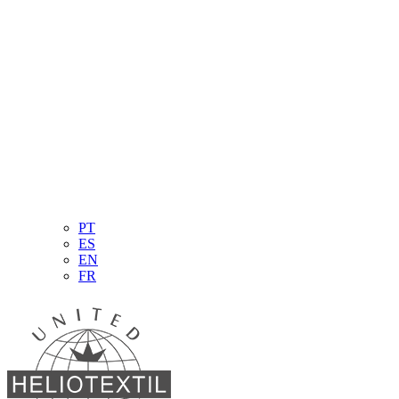
PT
ES
EN
FR