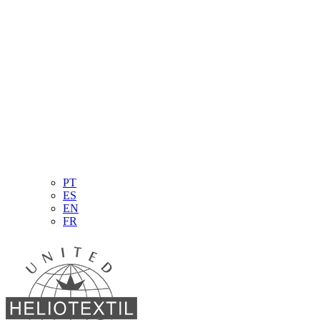
PT
ES
EN
FR