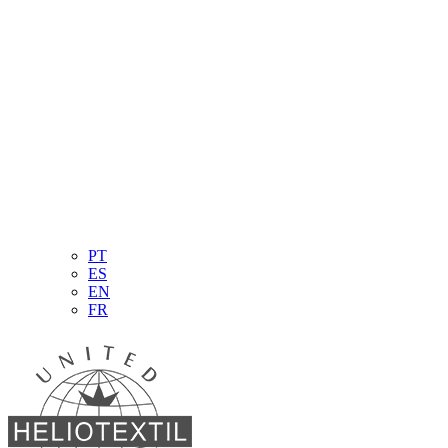
PT
ES
EN
FR