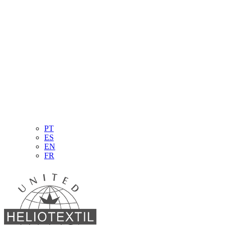
PT
ES
EN
FR