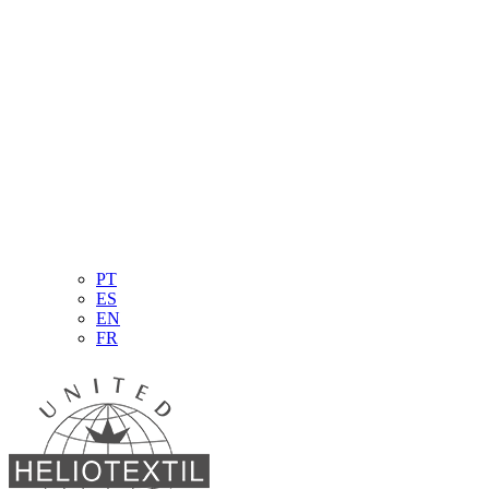
PT
ES
EN
FR