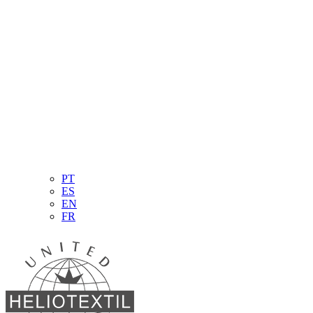
PT
ES
EN
FR