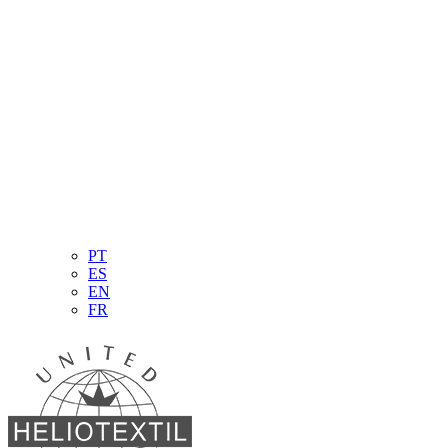
PT
ES
EN
FR