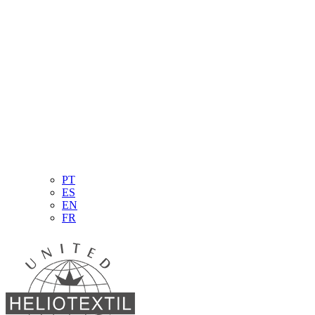
PT
ES
EN
FR