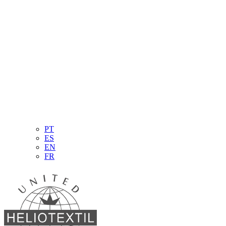
PT
ES
EN
FR