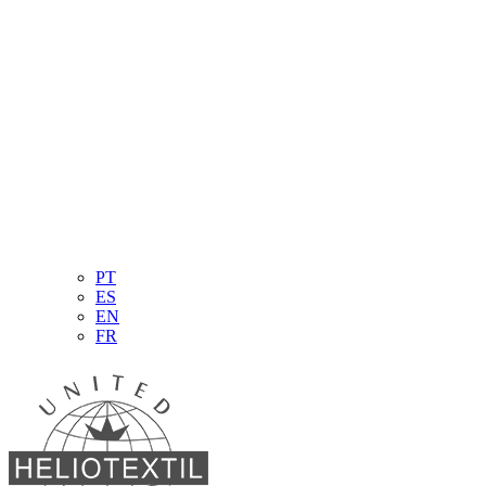
PT
ES
EN
FR