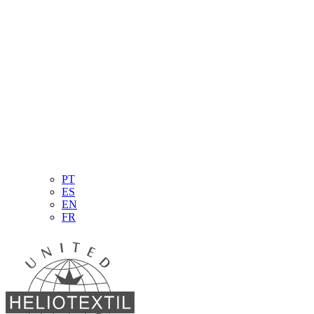
PT
ES
EN
FR