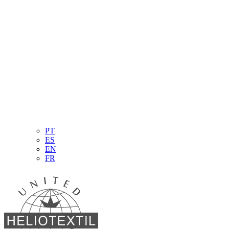
PT
ES
EN
FR