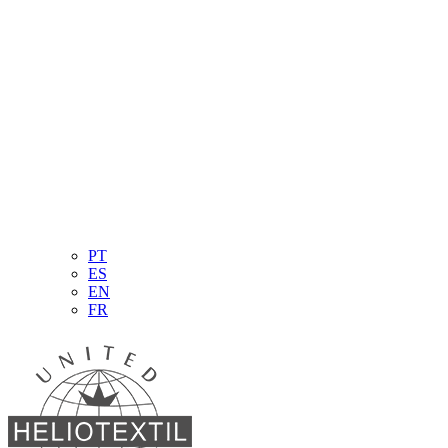
PT
ES
EN
FR